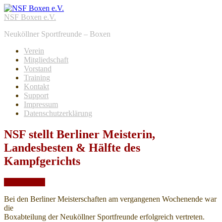
NSF Boxen e.V.
Neuköllner Sportfreunde – Boxen
Verein
Mitgliedschaft
Vorstand
Training
Kontakt
Support
Impressum
Datenschutzerklärung
NSF stellt Berliner Meisterin,
Landesbesten & Hälfte des
Kampfgerichts
Nov.
15,
2022
Bei den Berliner Meisterschaften am vergangenen Wochenende war
die
Boxabteilung der Neuköllner Sportfreunde erfolgreich vertreten.