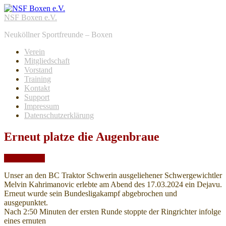
NSF Boxen e.V.
Neuköllner Sportfreunde – Boxen
Verein
Mitgliedschaft
Vorstand
Training
Kontakt
Support
Impressum
Datenschutzerklärung
Erneut platze die Augenbraue
Mar.
18,
2024
Unser an den BC Traktor Schwerin ausgeliehener Schwergewichtler
Melvin Kahrimanovic erlebte am Abend des 17.03.2024 ein Dejavu.
Erneut wurde sein Bundesligakampf abgebrochen und
ausgepunktet.
Nach 2:50 Minuten der ersten Runde stoppte der Ringrichter infolge
eines ernuten