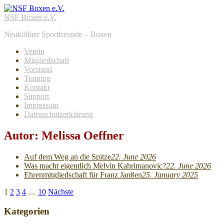
NSF Boxen e.V.
Neuköllner Sportfreunde – Boxen
Verein
Mitgliedschaft
Vorstand
Training
Kontakt
Support
Impressum
Datenschutzerklärung
Autor:
Melissa Oeffner
Auf dem Weg an die Spitze
22. June 2026
Was macht eigentlich Melvin Kahrimanovic?
22. June 2026
Ehrenmitgliedschaft für Franz Janßen
25. January 2025
Seitennummerierung
1
2
3
4
…
10
Nächste
der
Kategorien
Beiträge