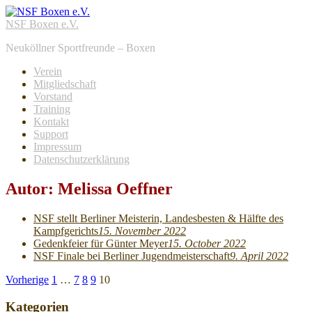
NSF Boxen e.V.
Neuköllner Sportfreunde – Boxen
Verein
Mitgliedschaft
Vorstand
Training
Kontakt
Support
Impressum
Datenschutzerklärung
Autor:
Melissa Oeffner
NSF stellt Berliner Meisterin, Landesbesten & Hälfte des
Kampfgerichts
15. November 2022
Gedenkfeier für Günter Meyer
15. October 2022
NSF Finale bei Berliner Jugendmeisterschaft
9. April 2022
Seitennummerierung
Vorherige
1
…
7
8
9
10
der
Kategorien