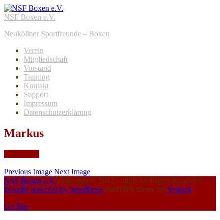
NSF Boxen e.V.
Neuköllner Sportfreunde – Boxen
Verein
Mitgliedschaft
Vorstand
Training
Kontakt
Support
Impressum
Datenschutzerklärung
Markus
Apr.
5,
2022
Previous Image
Next Image
NSF Boxen e.V.
Copyright © 2012 - 2026 All Rights Reserved.
Proudly powered by WordPress
BirdTIPS theme by
Sysbird
Go Top